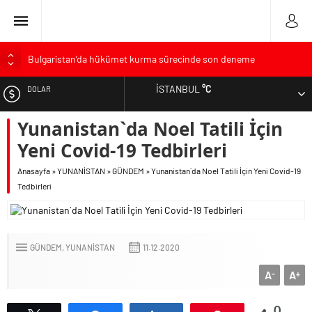
Bulgaristan’da hükümet kurma sürecinde son deneme
Varna’da grip salgını alarmı: Okullarda eğitime ara verildi
İSTANBUL
°C
DOLAR
Bulgaristan’da Emeklilikten Sonra Çalışan Sayısı Artıyor
Bulgaristan’da 2025 yılının kelimesi “Euro” oldu
Yunanistan`da Noel Tatili İçin
EURO
Bulgaristan’dan İspanya’ya destek
Yeni Covid-19 Tedbirleri
ALTIN
Anasayfa
»
YUNANİSTAN
»
GÜNDEM
»
Yunanistan`da Noel Tatili İçin Yeni Covid-19
Tedbirleri
GÜNDEM
YUNANİSTAN
11.12.2020
A
A
-
+
0