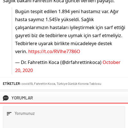
Sağlık bakanı Fahrettin Koca güncel verileri paylaştı.
Bugün tespit edilen 1.894 yeni hastamız var. Ağır
hasta sayımız 1.545’e yükseldi. Sağlık
çalışanlarımızın hastaları iyileştirmek için sarf ettiği
gayreti biz de tedbirlere uymak için sarf etmeliyiz.
Tedbirlere uyarak birlikte mücadeleye destek
verin.
https://t.co/RVlhe7786O
— Dr. Fahrettin Koca (@drfahrettinkoca)
October
20, 2020
ETİKETLER:
covid19
,
Fahrettin Koca
,
Türkiye Günlük Korona Tablosu
YORUMLAR