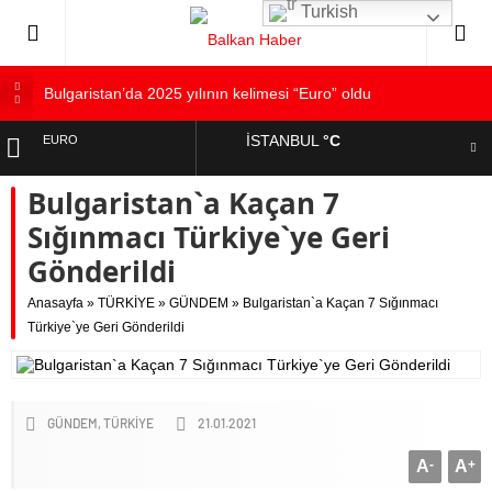
Turkish
Bulgaristan’da 2025 yılının kelimesi “Euro” oldu
Bulgaristan’dan İspanya’ya destek
İSTANBUL
°C
EURO
Bulgaristan’da hükümet kurma sürecinde son deneme
Varna’da grip salgını alarmı: Okullarda eğitime ara verildi
Bulgaristan`a Kaçan 7
ALTIN
Bulgaristan’da Emeklilikten Sonra Çalışan Sayısı Artıyor
Sığınmacı Türkiye`ye Geri
DOLAR
Gönderildi
Anasayfa
»
TÜRKİYE
»
GÜNDEM
»
Bulgaristan`a Kaçan 7 Sığınmacı
Türkiye`ye Geri Gönderildi
GÜNDEM
TÜRKİYE
21.01.2021
A
-
A
+