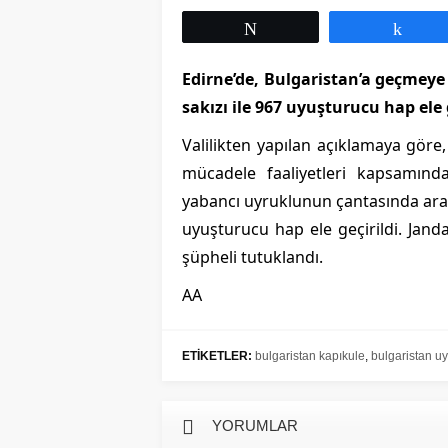
Tweetle
Payl
Bulgaristan`da Om
Edirne’de, Bulgaristan’a geçmeye
Hızlı Yayılan Yeni V
sakızı ile 967 uyuşturucu hap ele g
Edildi
Valilikten yapılan açıklamaya göre
mücadele faaliyetleri kapsamında
yabancı uyruklunun çantasında ara
uyuşturucu hap ele geçirildi. Jand
şüpheli tutuklandı.
AA
ETİKETLER:
bulgaristan kapıkule
,
bulgaristan u
YORUMLAR