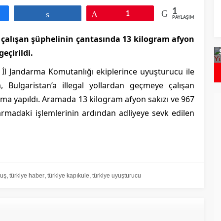
1
aş
Paylaş
Pin
1
PAYLAŞIMLAR
icron`dan Daha
Bulgaristan`da Covid Vakalarında
 çalışan şüphelinin çantasında 13 kilogram afyon
aryant Tespit
Artış
eçirildi.
, İl Jandarma Komutanlığı ekiplerince uyuşturucu ile
, Bulgaristan’a illegal yollardan geçmeye çalışan
ma yapıldı. Aramada 13 kilogram afyon sakızı ve 967
armadaki işlemlerinin ardından adliyeye sevk edilen
yuş
,
türkiye haber
,
türkiye kapıkule
,
türkiye uyuşturucu