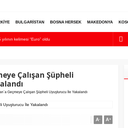
KİYE
BULGARİSTAN
BOSNA HERSEK
MAKEDONYA
KOS
 yılının kelimesi “Euro” oldu
panya’ya destek
ı alarmı: Okullarda eğitime ara verildi
kümet kurma sürecinde son deneme
eye Çalışan Şüpheli
lilikten Sonra Çalışan Sayısı Artıyor
alandı
tan`a Geçmeye Çalışan Şüpheli Uyuşturucu İle Yakalandı
A
-
A
+