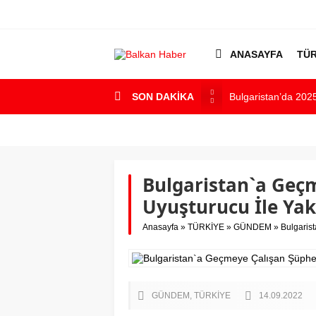
ANASAYFA
TÜR
Bulgaristan’da 2025
SON DAKİKA
Bulgaristan’dan İs
Varna’da grip salgın
Bulgaristan’da hü
Bulgaristan`a Geçm
Bulgaristan’da Emek
Uyuşturucu İle Yak
Anasayfa
»
TÜRKİYE
»
GÜNDEM
»
Bulgaris
GÜNDEM
TÜRKİYE
14.09.2022