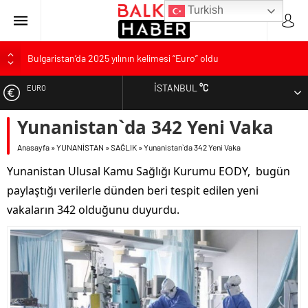
Turkish
Bulgaristan’da 2025 yılının kelimesi “Euro” oldu
Bulgaristan’dan İspanya’ya destek
İSTANBUL
°C
EURO
Varna’da grip salgını alarmı: Okullarda eğitime ara verildi
Bulgaristan’da hükümet kurma sürecinde son deneme
Yunanistan`da 342 Yeni Vaka
ALTIN
Bulgaristan’da Emeklilikten Sonra Çalışan Sayısı Artıyor
Anasayfa
»
YUNANİSTAN
»
SAĞLIK
»
Yunanistan`da 342 Yeni Vaka
DOLAR
Yunanistan Ulusal Kamu Sağlığı Kurumu EODY, bugün
paylaştığı verilerle dünden beri tespit edilen yeni
vakaların 342 olduğunu duyurdu.