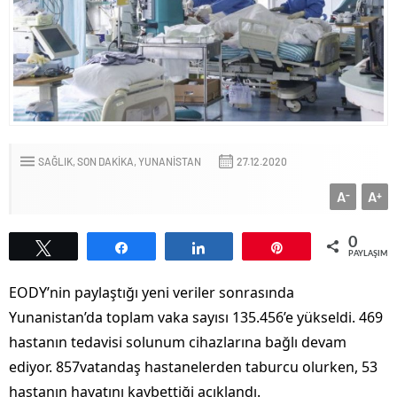
SAĞLIK
SON DAKİKA
YUNANİSTAN
27.12.2020
A
A
-
+
0
Tweetle
Paylaş
Paylaş
Pin
PAYLAŞIML
EODY’nin paylaştığı yeni veriler sonrasında
Yunanistan’da toplam vaka sayısı 135.456’e yükseldi. 469
hastanın tedavisi solunum cihazlarına bağlı devam
ediyor. 857vatandaş hastanelerden taburcu olurken, 53
hastanın hayatını kaybettiği açıklandı.