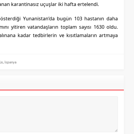
nan karantinasız uçuşlar iki hafta ertelendi.
 gösterdiği Yunanistan’da bugün 103 hastanın daha
amını yitiren vatandaşların toplam sayısı 1630 oldu.
alınana kadar tedbirlerin ve kısıtlamaların artmaya
üs
,
İspanya