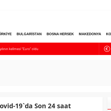
ÜRKİYE
BULGARİSTAN
BOSNA HERSEK
MAKEDONYA
KO
ılının kelimesi “Euro” oldu
nya’ya destek
 alarmı: Okullarda eğitime ara verildi
ümet kurma sürecinde son deneme
likten Sonra Çalışan Sayısı Artıyor
vid-19`da Son 24 saat