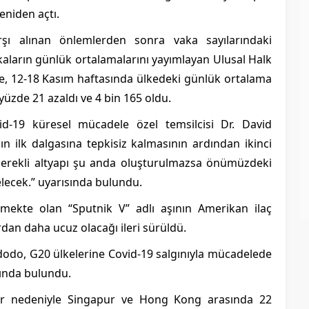
eniden açtı.
arşı alınan önlemlerden sonra vaka sayılarındaki
kaların günlük ortalamalarını yayımlayan Ulusal Halk
re, 12-18 Kasım haftasında ülkedeki günlük ortalama
yüzde 21 azaldı ve 4 bin 165 oldu.
-19 küresel mücadele özel temsilcisi Dr. David
ın ilk dalgasına tepkisiz kalmasının ardından ikinci
“Gerekli altyapı şu anda oluşturulmazsa önümüzdeki
elecek.” uyarısında bulundu.
rilmekte olan “Sputnik V” adlı aşının Amerikan ilaç
ardan daha ucuz olacağı ileri sürüldü.
odo, G20 ülkelerine Covid-19 salgınıyla mücadelede
sında bulundu.
ar nedeniyle Singapur ve Hong Kong arasında 22