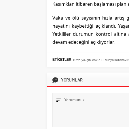
Kasım’dan itibaren başlaması planla
Vaka ve ölü sayısının hızla artış
hayatını kaybettiği açıklandı. Yaş
Yetkililer durumun kontrol altına 
devam edeceğini açıklıyorlar.
ETİKETLER:
Brazilya
,
çin
,
covid19
,
dünya koronavir
YORUMLAR