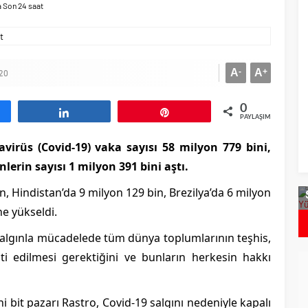
 Son 24 saat
A
-
A
+
020
0
aş
Paylaş
Pin
PAYLAŞIMLAR
virüs (Covid-19) vaka sayısı 58 milyon 779 bini,
icron`dan Daha
lerin sayısı 1 milyon 391 bini aştı.
Bulgaristan`da Covid Vakalarında
aryant Tespit
Artış
n, Hindistan’da 9 milyon 129 bin, Brezilya’da 6 milyon
ne yükseldi.
salgınla mücadelede tüm dünya toplumlarının teşhis,
nti edilmesi gerektiğini ve bunların herkesin hakkı
i bit pazarı Rastro, Covid-19 salgını nedeniyle kapalı