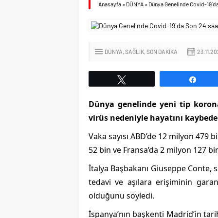
Anasayfa
»
DÜNYA
»
Dünya Genelinde Covid-19`da
DÜNYA
SAĞLIK
SON DAKİKA
23.11.2
Tweetle
Payl
Dünya genelinde yeni tip korona
Bulgaristan`da Om
virüs nedeniyle hayatını kaybeden
Hızlı Yayılan Yeni V
Vaka sayısı ABD’de 12 milyon 479 bi
Edildi
52 bin ve Fransa’da 2 milyon 127 bi
İtalya Başbakanı Giuseppe Conte, 
tedavi ve aşılara erişiminin gara
olduğunu söyledi.
İspanya’nın başkenti Madrid’in tarih