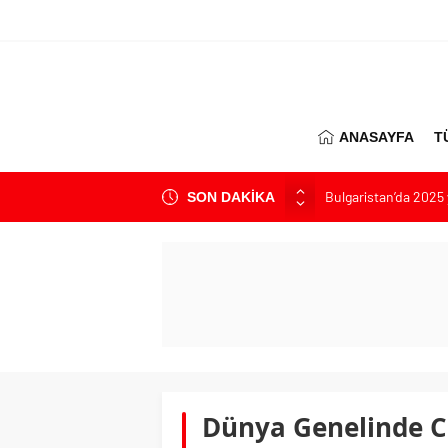
ANASAYFA
T
Bulgaristan’da 2025 y
SON DAKİKA
Bulgaristan’dan İspa
Varna’da grip salgını
Bulgaristan’da hük
Bulgaristan’da Emekli
Dünya Genelinde Co