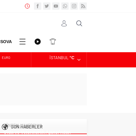
SOVA
İSTANBUL
°C
EURO
Diğer
VİDEO
Uygulama
ALTIN
DOLAR
GÜNDEM
,
MAKEDONYA
SON HABERLER
Gıda ve Veterinerlik Ajansı’ndan