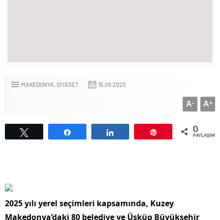
MAKEDONYA
SİYASET
15.09.2025
A
-
A
+
0
Tweetle
Paylaş
Paylaş
Pin
PAYLAŞIML
2025 yılı yerel seçimleri kapsamında, Kuzey
Makedonya’daki 80 belediye ve Üsküp Büyükşehir