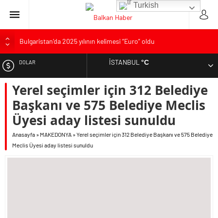
Turkish
Bulgaristan’da 2025 yılının kelimesi “Euro” oldu
Bulgaristan’dan İspanya’ya destek
İSTANBUL
°C
DOLAR
Varna’da grip salgını alarmı: Okullarda eğitime ara verildi
Bulgaristan’da hükümet kurma sürecinde son deneme
Yerel seçimler için 312 Belediye
EURO
Bulgaristan’da Emeklilikten Sonra Çalışan Sayısı Artıyor
Başkanı ve 575 Belediye Meclis
ALTIN
Üyesi aday listesi sunuldu
Anasayfa
»
MAKEDONYA
»
Yerel seçimler için 312 Belediye Başkanı ve 575 Belediye
Meclis Üyesi aday listesi sunuldu