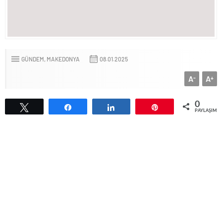
GÜNDEM
MAKEDONYA
08.01.2025
A
A
-
+
0
Tweetle
Paylaş
Paylaş
Pin
PAYLAŞIML