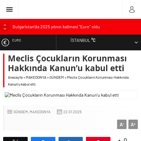
Bulgaristan’da 2025 yılının kelimesi “Euro” oldu
Bulgaristan’dan İspanya’ya destek
İSTANBUL
°C
EURO
Varna’da grip salgını alarmı: Okullarda eğitime ara verildi
Bulgaristan’da hükümet kurma sürecinde son deneme
Meclis Çocukların Korunması
ALTIN
Bulgaristan’da Emeklilikten Sonra Çalışan Sayısı Artıyor
Hakkında Kanun’u kabul etti
DOLAR
Anasayfa
»
MAKEDONYA
»
GÜNDEM
»
Meclis Çocukların Korunması Hakkında
Kanun’u kabul etti
GÜNDEM
MAKEDONYA
22.01.2025
A
A
-
+
0