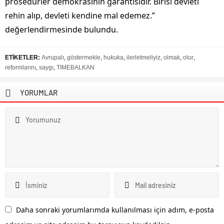
prosedürler demokrasinin garantisidir. Birisi devleti
rehin alıp, devleti kendine mal edemez.”
değerlendirmesinde bulundu.
ETİKETLER:
Avrupalı
,
göstermekle
,
hukuka
,
ilerletmeliyiz
,
olmak
,
olur
,
reformlarını
,
saygı
,
TIMEBALKAN
YORUMLAR
Daha sonraki yorumlarımda kullanılması için adım, e-posta