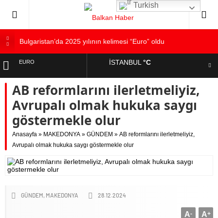
Turkish
Bulgaristan’da 2025 yılının kelimesi “Euro” oldu
Bulgaristan’dan İspanya’ya destek
İSTANBUL
°C
EURO
Varna’da grip salgını alarmı: Okullarda eğitime ara verildi
AB reformlarını ilerletmeliyiz,
Bulgaristan’da hükümet kurma sürecinde son deneme
ALTIN
Bulgaristan’da Emeklilikten Sonra Çalışan Sayısı Artıyor
Avrupalı olmak hukuka saygı
DOLAR
göstermekle olur
Anasayfa
»
MAKEDONYA
»
GÜNDEM
»
AB reformlarını ilerletmeliyiz,
Avrupalı olmak hukuka saygı göstermekle olur
GÜNDEM
MAKEDONYA
28.12.2024
A
-
A
+