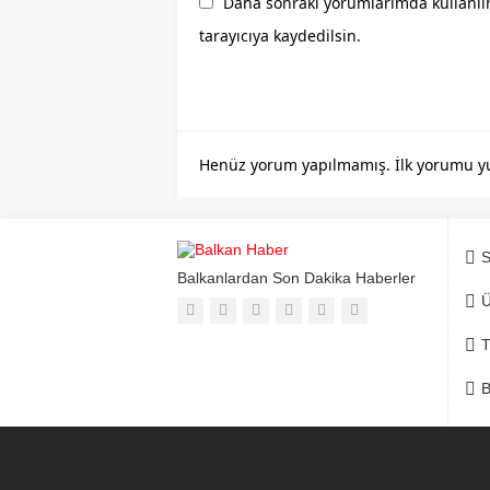
Daha sonraki yorumlarımda kullanılm
tarayıcıya kaydedilsin.
Henüz yorum yapılmamış. İlk yorumu yuka
S
Balkanlardan Son Dakika Haberler
Ü
T
B