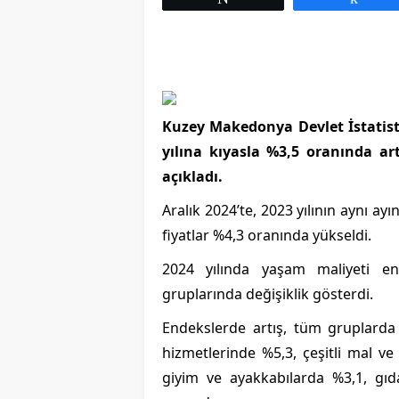
Bulgaristan`da Om
Hızlı Yayılan Yeni V
Edildi
Kuzey Makedonya Devlet İstatist
yılına kıyasla %3,5 oranında art
açıkladı.
Aralık 2024’te, 2023 yılının aynı a
fiyatlar %4,3 oranında yükseldi.
2024 yılında yaşam maliyeti end
gruplarında değişiklik gösterdi.
Endekslerde artış, tüm gruplarda 
hizmetlerinde %5,3, çeşitli mal v
giyim ve ayakkabılarda %3,1, gıd