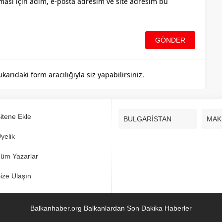
ası için adım, e-posta adresim ve site adresim bu
rıdaki form aracılığıyla siz yapabilirsiniz.
itene Ekle
BULGARİSTAN
MAK
yelik
üm Yazarlar
ize Ulaşın
Balkanhaber.org Balkanlardan Son Dakika Haberler