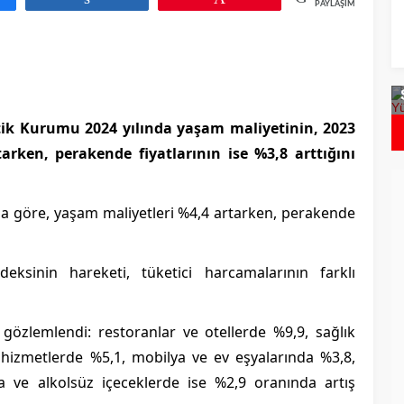
PAYLAŞIMLAR
icron`dan Daha
Bulgaristan`da Covid Vakalarında
aryant Tespit
Artış
ik Kurumu 2024 yılında yaşam maliyetinin, 2023
arken, perakende fiyatlarının ise %3,8 arttığını
yına göre, yaşam maliyetleri %4,4 artarken, perakende
eksinin hareketi, tüketici harcamalarının farklı
gözlemlendi: restoranlar ve otellerde %9,9, sağlık
e hizmetlerde %5,1, mobilya ve ev eşyalarında %3,8,
a ve alkolsüz içeceklerde ise %2,9 oranında artış