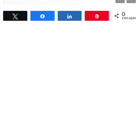
0
Tweetle
Paylaş
Paylaş
Pin
PAYLAŞIML