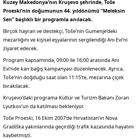
Kuzey Makedonya’nın Kruşevo şehrinde, Toše
Proeski’nin doğumunun 44. yıldönümü “Meleksin
Sen” başlıklı bir programla anılacak.
Birçok hayran ve destekçi, Toše’nin Gumenje’deki
mezarlığını ve kişisel eşyalarının sergilendiği Anı Evi’ni
ziyaret edecek.
Program kapsamında, 09:00 ile 16:00 arasında Anı
Evi’nde kan bağış kampanyası düzenlenecek. Ayrıca,
Toše’nin doğduğu saat olan 11:15’te, mezarına çiçek
bırakılacak.
Kruşevo’daki programa Kültür ve Turizm Bakanı Zoran
Lyutkov’un da katılması bekleniyor.
Toše Proeski, 16 Ekim 2007’de Hırvatistan’ın Nova
Gradiška yakınlarında geçirdiği trafik kazasında hayatını
kaybetmişti.