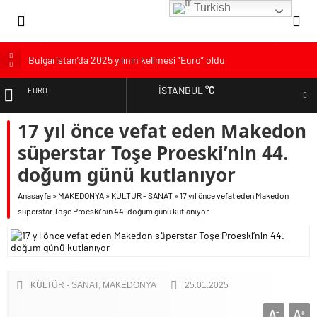
Turkish
Bulgaristan’da 2025 yılının kelimesi “Euro” oldu
Bulgaristan’dan İspanya’ya destek
İSTANBUL
°C
EURO
Varna’da grip salgını alarmı: Okullarda eğitime ara verildi
Bulgaristan’da hükümet kurma sürecinde son deneme
17 yıl önce vefat eden Makedon
ALTIN
Bulgaristan’da Emeklilikten Sonra Çalışan Sayısı Artıyor
süperstar Toşe Proeski’nin 44.
DOLAR
doğum günü kutlanıyor
Anasayfa
»
MAKEDONYA
»
KÜLTÜR - SANAT
»
17 yıl önce vefat eden Makedon
süperstar Toşe Proeski’nin 44. doğum günü kutlanıyor
KÜLTÜR - SANAT
MAKEDONYA
25.01.2025
A
A
-
+