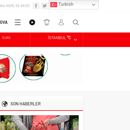
Turkish
tos 2026, 01:44:03
OVA
İSTANBUL
°C
EURO
Diğer
VİDEO
Uygulama
ALTIN
DOLAR
SON HABERLER