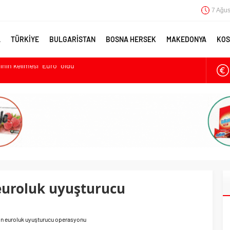
7 Ağus
A
TÜRKİYE
BULGARİSTAN
BOSNA HERSEK
MAKEDONYA
KOS
ya’ya destek
larmı: Okullarda eğitime ara verildi
met kurma sürecinde son deneme
ikten Sonra Çalışan Sayısı Artıyor
lının kelimesi “Euro” oldu
 euroluk uyuşturucu
bin euroluk uyuşturucu operasyonu