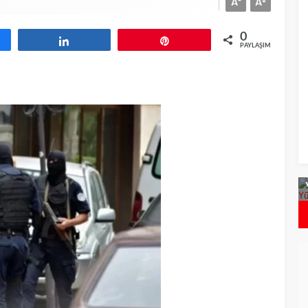
A
A
0
aş
Paylaş
Pin
PAYLAŞIMLAR
Hızlı
Bulgaristan`
Bulgaristan`da Covid Vakalarında Artış
Yürürlükten K