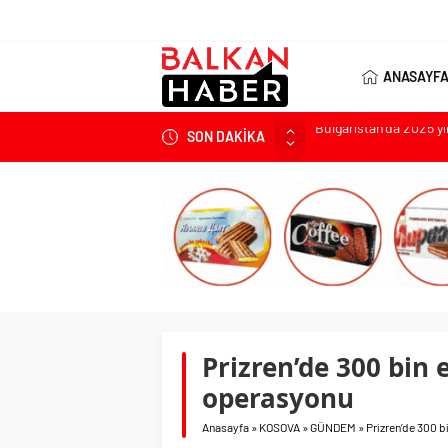
ANASAYF
SON DAKİKA
Bulgaristan’dan İspan
Varna’da grip salgını a
Bulgaristan’da hükü
Bulgaristan’da Emeklil
Bulgaristan’da 2025 yı
Prizren’de 300 bin
operasyonu
Anasayfa
»
KOSOVA
»
GÜNDEM
»
Prizren’de 300 