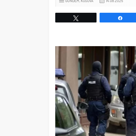
GÜNDEM
KOSOVA
14.08.2025
Tweetle
Payl
Bulgaristan`da Omicron`dan Daha 
Yayılan Yeni Varyant Tespit Edildi