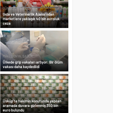
GÜNDEM
,
MAKEDONYA
Gıda ve Veterinerlik Ajansı’ndan
marketlere yaklaşık 40 bin avroluk
ceza
MAKEDONYA
,
SAĞLIK
Ülkede grip vakaları artıyor: Bir ölüm
vakası daha kaydedildi
GÜNDEM
,
MAKEDONYA
Üsküp’te hakimin konutunda yapılan
aramada duvara gizlenmiş 350 bin
euro bulundu