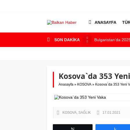
ANASAYFA
TÜR
Bulgaristan’da 2025
SON DAKİKA
Bulgaristan’dan İs
Varna’da grip salgın
Bulgaristan’da hü
Kosova`da 353 Yen
Bulgaristan’da Emek
Anasayfa
»
KOSOVA
»
Kosova`da 353 Yeni 
KOSOVA
SAĞLIK
17.01.2021
Tweetle
Payl