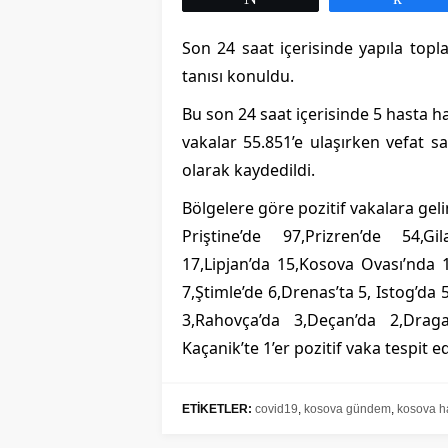
Son 24 saat içerisinde yapıla top
Bulgaristan`da Om
tanısı konuldu.
Hızlı Yayılan Yeni V
Edildi
Bu son 24 saat içerisinde 5 hasta h
vakalar 55.851’e ulaşırken vefat sa
olarak kaydedildi.
Bölgelere göre pozitif vakalara geli
Priştine’de 97,Prizren’de 54,Gil
17,Lipjan’da 15,Kosova Ovası’nda 1
7,Ştimle’de 6,Drenas’ta 5, Istog’da 
3,Rahovça’da 3,Deçan’da 2,Draga
Kaçanik’te 1’er pozitif vaka tespit ed
ETİKETLER:
covid19
,
kosova gündem
,
kosova h