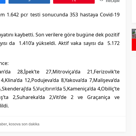
PAYLAŞIMLAR
lam 1.642 pcr testi sonucunda 353 hastaya Covid-19
icron`dan Daha
Bulgaristan`da Covid Vakalarında
aryant Tespit
Artış
ayatını kaybetti. Son verilere göre bugüne dek pozitif
yısı da 1.410’a yükseldi. Aktif vaka sayısı da 5.172
nce:
an’da 28,İpek’te 27,Mitroviça’da 21,Ferizovik’te
4,Klina’da 12,Podujeva’da 8,Yakova’da 7,Malişeva’da
5,Skenderaj’da 5,Vuçitırın’da 5,Kameniça’da 4,Obiliç’te
ş’ta 2,Suhareka’da 2,Viti’de 2 ve Graçaniça ve
ildi.
aber
,
kosova son dakika