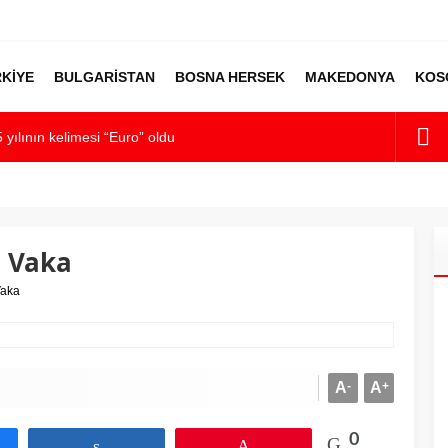
KİYE
BULGARİSTAN
BOSNA HERSEK
MAKEDONYA
KOS
 yılının kelimesi “Euro” oldu
panya’ya destek
ı alarmı: Okullarda eğitime ara verildi
kümet kurma sürecinde son deneme
i Vaka
lilikten Sonra Çalışan Sayısı Artıyor
Vaka
A
-
A
+
0
aş
Paylaş
Pin