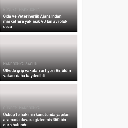
GÜNDEM
,
MAKEDONYA
Gıda ve Veterinerlik Ajansı’ndan
marketlere yaklaşık 40 bin avroluk
ceza
MAKEDONYA
,
SAĞLIK
Ülkede grip vakaları artıyor: Bir ölüm
vakası daha kaydedildi
GÜNDEM
,
MAKEDONYA
Üsküp’te hakimin konutunda yapılan
aramada duvara gizlenmiş 350 bin
euro bulundu