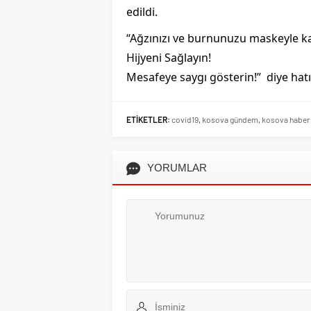
edildi.
“Ağzınızı ve burnunuzu maskeyle k
Hijyeni Sağlayın!
Mesafeye saygı gösterin!” diye hatırl
ETİKETLER:
covid19
,
kosova gündem
,
kosova haber
YORUMLAR