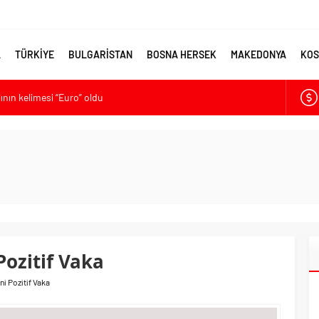
A
TÜRKİYE
BULGARİSTAN
BOSNA HERSEK
MAKEDONYA
KOS
lının kelimesi “Euro” oldu
ya’ya destek
larmı: Okullarda eğitime ara verildi
met kurma sürecinde son deneme
ikten Sonra Çalışan Sayısı Artıyor
Pozitif Vaka
i Pozitif Vaka