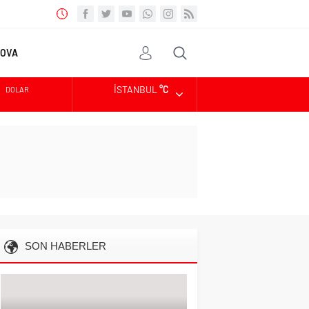
OVA
Diğer
VİDEO
Uygulama
İSTANBUL
°C
DOLAR
EURO
ALTIN
SON HABERLER