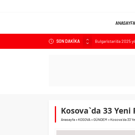
ANASAYF
SON DAKİKA
Bulgaristan’da 2025 yı
Bulgaristan’dan İspan
Varna’da grip salgını a
Bulgaristan’da hükü
Bulgaristan’da Emeklil
Kosova`da 33 Yeni 
Anasayfa
»
KOSOVA
»
GÜNDEM
»
Kosova`da 33 Yen