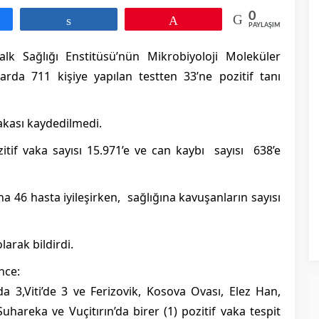
0
aş
Paylaş
Pin
PAYLAŞIMLAR
lk Sağlığı Enstitüsü’nün Mikrobiyoloji Moleküler
larda 711 kişiye yapılan testten 33’ne pozitif tanı
akası kaydedilmedi.
if vaka sayısı 15.971’e ve can kaybı sayısı 638’e
a 46 hasta iyileşirken, sağlığına kavuşanların sayısı
larak bildirdi.
nce:
’da 3,Viti’de 3 ve Ferizovik, Kosova Ovası, Elez Han,
uhareka ve Vuçitırın’da birer (1) pozitif vaka tespit