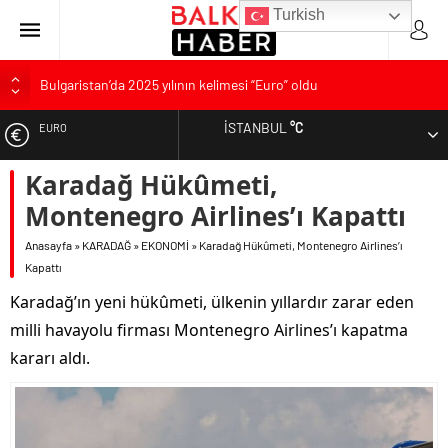
Turkish
Bulgaristan’da 2025 yılının kelimesi “Euro” oldu
Bulgaristan’dan İspanya’ya destek
İSTANBUL
°C
EURO
Varna’da grip salgını alarmı: Okullarda eğitime ara verildi
Bulgaristan’da hükümet kurma sürecinde son deneme
Karadağ Hükûmeti,
ALTIN
Bulgaristan’da Emeklilikten Sonra Çalışan Sayısı Artıyor
Montenegro Airlines’ı Kapattı
DOLAR
Anasayfa
»
KARADAĞ
»
EKONOMİ
»
Karadağ Hükûmeti, Montenegro Airlines’ı
Kapattı
Karadağ’ın yeni hükûmeti, ülkenin yıllardır zarar eden
milli havayolu firması Montenegro Airlines’ı kapatma
kararı aldı.