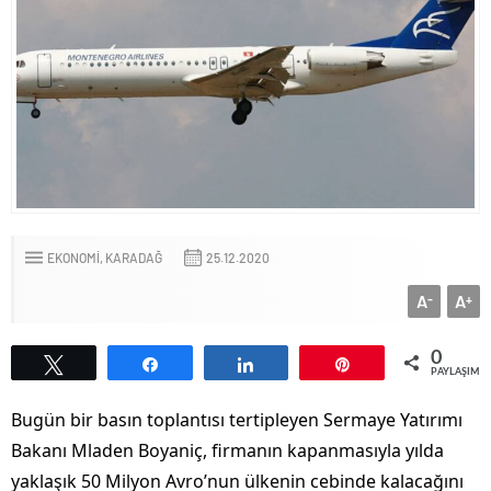
EKONOMİ
KARADAĞ
25.12.2020
A
A
-
+
0
Tweetle
Paylaş
Paylaş
Pin
PAYLAŞIML
Bugün bir basın toplantısı tertipleyen Sermaye Yatırımı
Bakanı Mladen Boyaniç, firmanın kapanmasıyla yılda
yaklaşık 50 Milyon Avro’nun ülkenin cebinde kalacağını