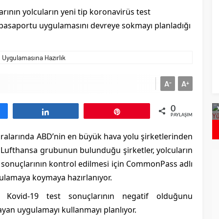
rının yolcuların yeni tip koronavirüs test
 pasaportu uygulamasını devreye sokmayı planladığı
A
A
-
+
on`dan Daha Hızlı
Bulgaristan`da Covid Vakalarında Artış
espit Edildi
0
aş
Paylaş
Pin
PAYLAŞIMLAR
ralarında ABD’nin en büyük hava yolu şirketlerinden
n Lufthansa grubunun bulunduğu şirketler, yolcuların
t sonuçlarının kontrol edilmesi için CommonPass adlı
ulamaya koymaya hazırlanıyor.
ın Kovid-19 test sonuçlarının negatif olduğunu
yan uygulamayı kullanmayı planlıyor.