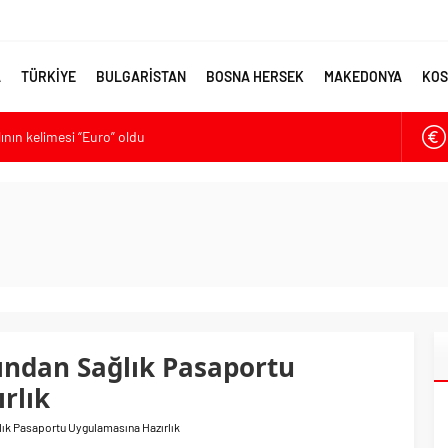
A
TÜRKİYE
BULGARİSTAN
BOSNA HERSEK
MAKEDONYA
KOS
lının kelimesi “Euro” oldu
ya’ya destek
larmı: Okullarda eğitime ara verildi
met kurma sürecinde son deneme
ikten Sonra Çalışan Sayısı Artıyor
ından Sağlık Pasaportu
rlık
ık Pasaportu Uygulamasına Hazırlık