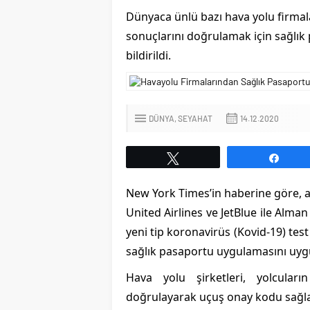
Dünyaca ünlü bazı hava yolu firmala
sonuçlarını doğrulamak için sağlık
bildirildi.
DÜNYA
SEYAHAT
14.12.2020
Bulgaristan`da Omicr
Yayılan Yeni Varyant T
Tweetle
Payl
New York Times’in haberine göre, a
United Airlines ve JetBlue ile Alma
yeni tip koronavirüs (Kovid-19) tes
sağlık pasaportu uygulamasını uyg
Hava yolu şirketleri, yolcular
doğrulayarak uçuş onay kodu sağla