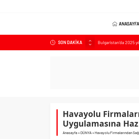
ANASAYF
Bulgaristan’da 2025 yı
SON DAKİKA
Bulgaristan’dan İspan
Varna’da grip salgını a
Bulgaristan’da hükü
Bulgaristan’da Emeklil
Havayolu Firmalar
Uygulamasına Hazı
Anasayfa
»
DÜNYA
»
Havayolu Firmalarından Sağl