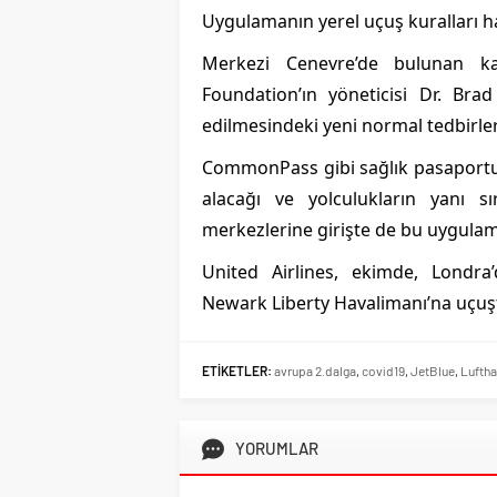
Uygulamanın yerel uçuş kuralları h
Merkezi Cenevre’de bulunan 
Foundation’ın yöneticisi Dr. Bra
edilmesindeki yeni normal tedbirler
CommonPass gibi sağlık pasaportu 
alacağı ve yolculukların yanı sı
merkezlerine girişte de bu uygulama
United Airlines, ekimde, Londra
Newark Liberty Havalimanı’na uçuş
ETİKETLER:
avrupa 2.dalga
,
covid19
,
JetBlue
,
Lufth
YORUMLAR