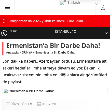
Turkish
Bulgaristan’da 2025 yılının kelimesi “Euro” oldu
Bulgaristan’dan İspanya’ya destek
İSTANBUL
°C
EURO
Varna’da grip salgını alarmı: Okullarda eğitime ara verildi
Ermenistan’a Bir Darbe Daha!
Bulgaristan’da hükümet kurma sürecinde son deneme
ALTIN
Bulgaristan’da Emeklilikten Sonra Çalışan Sayısı Artıyor
Anasayfa
»
DÜNYA
»
Ermenistan’a Bir Darbe Daha!
DOLAR
Son dakika haberi.. Azerbaycan ordusu, Ermenistan’a ait
askeri hedefleri imha etmeye devam ediyor. Bakanlık,
uçaksavar sisteminin imha edildiği anlara ait görüntüleri
de paylaştı.
DÜNYA
GÜNDEM
04.11.2020