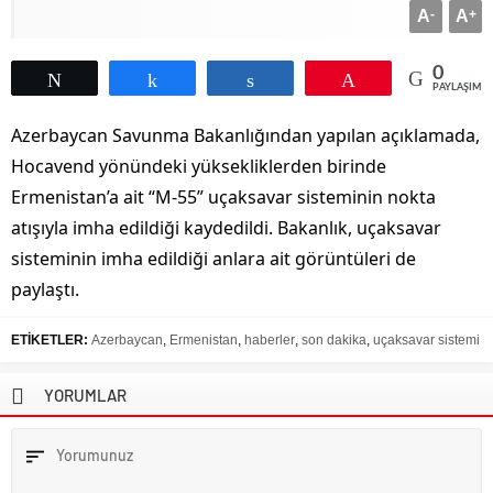
A
-
A
+
0
Tweetle
Paylaş
Paylaş
Pin
PAYLAŞIML
Azerbaycan Savunma Bakanlığından yapılan açıklamada,
Hocavend yönündeki yüksekliklerden birinde
Ermenistan’a ait “M-55” uçaksavar sisteminin nokta
atışıyla imha edildiği kaydedildi. Bakanlık, uçaksavar
sisteminin imha edildiği anlara ait görüntüleri de
paylaştı.
ETİKETLER:
Azerbaycan
,
Ermenistan
,
haberler
,
son dakika
,
uçaksavar sistemi
YORUMLAR