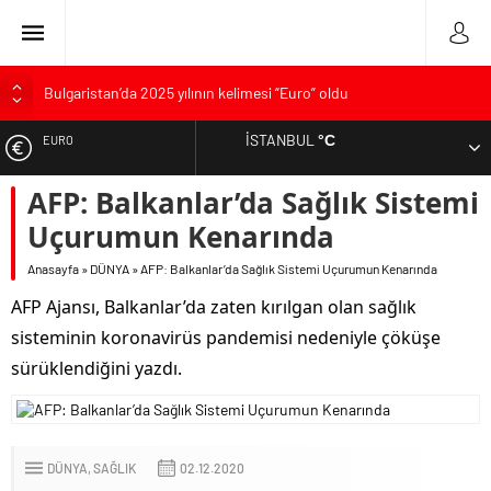
Bulgaristan’da 2025 yılının kelimesi “Euro” oldu
Bulgaristan’dan İspanya’ya destek
İSTANBUL
°C
EURO
Varna’da grip salgını alarmı: Okullarda eğitime ara verildi
Bulgaristan’da hükümet kurma sürecinde son deneme
AFP: Balkanlar’da Sağlık Sistemi
ALTIN
Bulgaristan’da Emeklilikten Sonra Çalışan Sayısı Artıyor
Uçurumun Kenarında
DOLAR
Anasayfa
»
DÜNYA
»
AFP: Balkanlar’da Sağlık Sistemi Uçurumun Kenarında
AFP Ajansı, Balkanlar’da zaten kırılgan olan sağlık
sisteminin koronavirüs pandemisi nedeniyle çöküşe
sürüklendiğini yazdı.
DÜNYA
SAĞLIK
02.12.2020