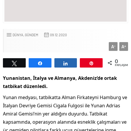
DÜNYA
GÜNDEM
09.12.2020
A
A
-
+
0
Tweetle
Paylaş
Paylaş
Pin
PAYLAŞIML
Yunanistan, İtalya ve Almanya, Akdeniz’de ortak
tatbikat düzenledi.
Yunan medyası, tatbikatta Alman Firkateyni Hamburg ve
İtalyan Devriye Gemisi Cigala Fulgosi ile Yunan Adrias
Amiral Gemisi’nin yer aldığını duyurdu. Tatbikat
kapsamında, operasyon alanında esneklik çalışmaları ve
üç gemiden pilotlara farklı uçuş güvertelerine inme