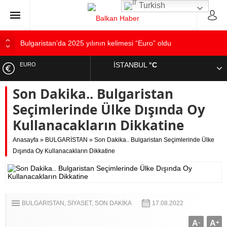
Turkish
Bulgaristan’da 2025 yılının kelimesi “Euro” oldu
Bulgaristan’dan İspanya’ya destek
İSTANBUL
°C
EURO
Varna’da grip salgını alarmı: Okullarda eğitime ara verildi
Son Dakika.. Bulgaristan
Bulgaristan’da hükümet kurma sürecinde son deneme
ALTIN
Bulgaristan’da Emeklilikten Sonra Çalışan Sayısı Artıyor
Seçimlerinde Ülke Dışında Oy
DOLAR
Kullanacakların Dikkatine
Anasayfa
»
BULGARİSTAN
»
Son Dakika.. Bulgaristan Seçimlerinde Ülke
Dışında Oy Kullanacakların Dikkatine
BULGARİSTAN
SİYASET
SON DAKİKA
17.08.2022
A
-
A
+