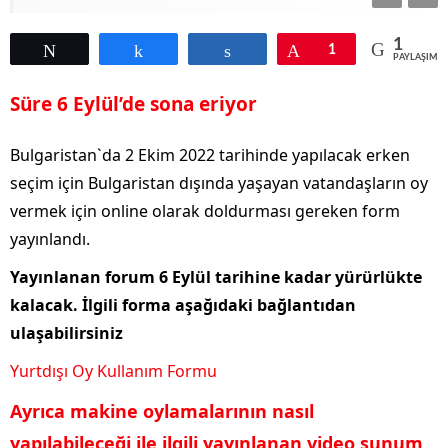
1
Tweetle
Paylaş
Paylaş
Pin
1
PAYLAŞIML
Süre 6 Eylül’de sona eriyor
Bulgaristan`da 2 Ekim 2022 tarihinde yapılacak erken
seçim için Bulgaristan dışında yaşayan vatandaşların oy
vermek için online olarak doldurması gereken form
yayınlandı.
Yayınlanan forum 6 Eylül tarihine kadar yürürlükte
kalacak. İlgili forma aşağıdaki bağlantıdan
ulaşabilirsiniz
Yurtdışı Oy Kullanım Formu
Ayrıca makine oylamalarının nasıl
yapılabileceği ile ilgili yayınlanan video sunum