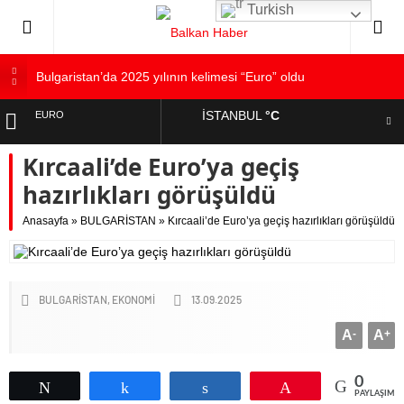
Turkish
Bulgaristan’da 2025 yılının kelimesi “Euro” oldu
Bulgaristan’dan İspanya’ya destek
İSTANBUL
°C
EURO
Varna’da grip salgını alarmı: Okullarda eğitime ara verildi
Kırcaali’de Euro’ya geçiş
Bulgaristan’da hükümet kurma sürecinde son deneme
ALTIN
Bulgaristan’da Emeklilikten Sonra Çalışan Sayısı Artıyor
hazırlıkları görüşüldü
DOLAR
Anasayfa
»
BULGARİSTAN
»
Kırcaali’de Euro’ya geçiş hazırlıkları görüşüldü
BULGARİSTAN
EKONOMİ
13.09.2025
A
-
A
+
0
Tweetle
Paylaş
Paylaş
Pin
PAYLAŞIML