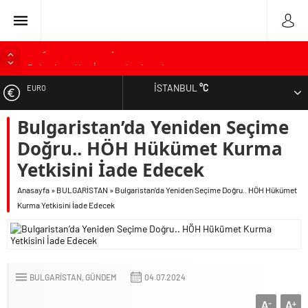
Bulgaristan’da 2025 yılının kelimesi “Euro” oldu
Bulgaristan’dan İspanya’ya destek
Varna’da grip salgını alarmı: Okullarda eğitime ara verildi
İSTANBUL
°C
EURO
Bulgaristan’da hükümet kurma sürecinde son deneme
Bulgaristan’da Yeniden Seçime
ALTIN
Bulgaristan’da Emeklilikten Sonra Çalışan Sayısı Artıyor
Doğru.. HÖH Hükümet Kurma
DOLAR
Yetkisini İade Edecek
Anasayfa
»
BULGARİSTAN
»
Bulgaristan’da Yeniden Seçime Doğru.. HÖH Hükümet
Kurma Yetkisini İade Edecek
BULGARİSTAN
GÜNDEM
04.07.2024
A
A
-
+