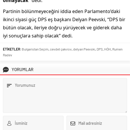
olmayacak”
dedi.
Partinin bölünmeyeceğini iddia eden Parlamento’daki
ikinci siyasi güç DPS eş başkanı Delyan Peevski, “DPS bir
bütün olacak, ileriye doğru yürüyecek ve giderek daha
iyi sonuçlara sahip olacak” dedi.
ETİKETLER:
Bulgaristan Seçim
,
cevdet çakırov
,
delyan Peevski
,
DPS
,
HÖH
,
Rumen
Radev
YORUMLAR