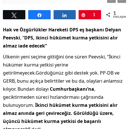
1
Tweetle
Paylaş
Paylaş
Pin
1
PAYLAŞIML
Hak ve Özgürlükler Hareketi DPS eş başkanı Delyan
Peevski
, “
DPS, ikinci hükümet kurma yetkisini alır
almaz iade edecek”
Ülkenin yeni seçime gittiğini öne süren Peevski, “İkinci
hükümer kurma yetkisi yerine
getirilmeyecek.Gördüğünüz gibi destek yok. PP-DB ve
GERB, bunu açıkça belirttiler ve bu da, olayları anlamsız
kılıyor. Bundan dolayı
Cumhurbaşkanı’na
,
geciktirmeden süreci hızlandırması çağrısında
bulunuyorum.
İkinci hükümet kurma yetkisini alır
almaz anında geri çevireceğiz. Görüldüğü üzere,
üçüncü hükümet kurma yetkisi de başarılı