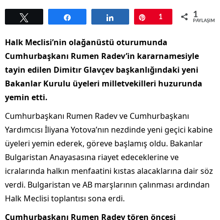
1
Tweetle
Paylaş
Paylaş
Pin
1
PAYLAŞIML
Halk Meclisi’nin olağanüstü oturumunda
Cumhurbaşkanı Rumen Radev’in kararnamesiyle
tayin edilen Dimitır Glavçev başkanlığındaki yeni
Bakanlar Kurulu üyeleri milletvekilleri huzurunda
yemin etti.
Cumhurbaşkanı Rumen Radev ve Cumhurbaşkanı
Yardımcısı İliyana Yotova’nın nezdinde yeni geçici kabine
üyeleri yemin ederek, göreve başlamış oldu. Bakanlar
Bulgaristan Anayasasına riayet edeceklerine ve
icralarında halkın menfaatini kıstas alacaklarına dair söz
verdi. Bulgaristan ve AB marşlarının çalınması ardından
Halk Meclisi toplantısı sona erdi.
Cumhurbaşkanı Rumen Radev tören öncesi