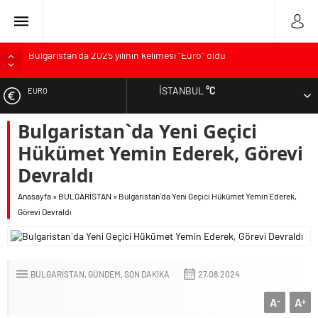
Bulgaristan’da 2025 yılının kelimesi “Euro” oldu
Bulgaristan’dan İspanya’ya destek
İSTANBUL
°C
EURO
Varna’da grip salgını alarmı: Okullarda eğitime ara verildi
Bulgaristan’da hükümet kurma sürecinde son deneme
Bulgaristan`da Yeni Geçici
ALTIN
Bulgaristan’da Emeklilikten Sonra Çalışan Sayısı Artıyor
Hükümet Yemin Ederek, Görevi
DOLAR
Devraldı
Anasayfa
»
BULGARİSTAN
»
Bulgaristan`da Yeni Geçici Hükümet Yemin Ederek,
Görevi Devraldı
BULGARİSTAN
GÜNDEM
SON DAKİKA
27.08.2024
A
A
-
+