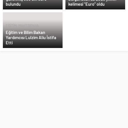
bulundu
kelimesi “Euro” oldu
EĞİTİM
,
MAKEDONYA
Eğitim ve Bilim Bakan
Yardımcısı Lulzim Aliu İstifa
Etti