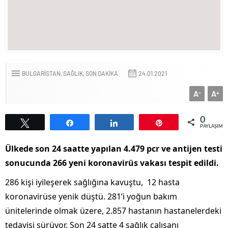
BULGARİSTAN
SAĞLIK
SON DAKİKA
24.01.2021
A
A
-
+
0
Tweetle
Paylaş
Paylaş
Pin
PAYLAŞIML
Ülkede son 24 saatte yapılan 4.479 pcr ve antijen testi
sonucunda 266 yeni koronavirüs vakası tespit edildi.
286 kişi iyileşerek sağlığına kavuştu, 12 hasta
koronavirüse yenik düştü. 281’i yoğun bakım
ünitelerinde olmak üzere, 2.857 hastanın hastanelerdeki
tedavisi sürüyor. Son 24 satte 4 sağlık çalışanı