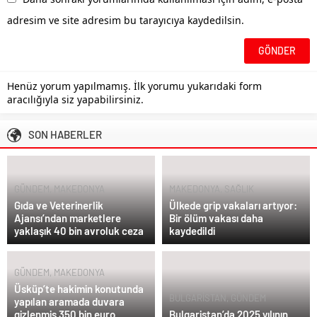
adresim ve site adresim bu tarayıcıya kaydedilsin.
Henüz yorum yapılmamış. İlk yorumu yukarıdaki form
aracılığıyla siz yapabilirsiniz.
SON HABERLER
GÜNDEM
,
MAKEDONYA
MAKEDONYA
,
SAĞLIK
Gıda ve Veterinerlik
Ülkede grip vakaları artıyor:
Ajansı’ndan marketlere
Bir ölüm vakası daha
yaklaşık 40 bin avroluk ceza
kaydedildi
GÜNDEM
,
MAKEDONYA
Üsküp’te hakimin konutunda
BULGARİSTAN
,
GÜNDEM
yapılan aramada duvara
gizlenmiş 350 bin euro
Bulgaristan’da 2025 yılının