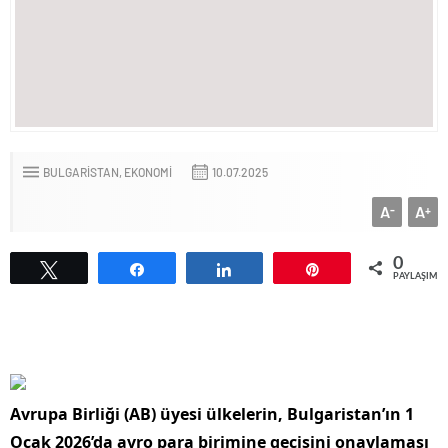
BULGARİSTAN
EKONOMİ
10.07.2025
A
A
-
+
0
Tweetle
Paylaş
Paylaş
Pin
PAYLAŞIML
Avrupa Birliği (AB) üyesi ülkelerin, Bulgaristan’ın 1
Ocak 2026’da avro para birimine geçişini onaylaması