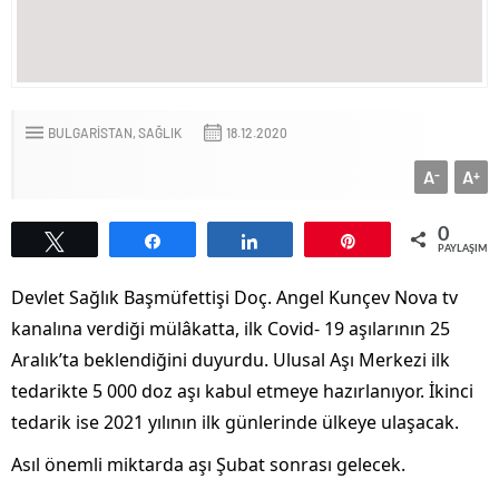
BULGARİSTAN
SAĞLIK
18.12.2020
A
A
-
+
0
Tweetle
Paylaş
Paylaş
Pin
PAYLAŞIML
Devlet Sağlık Başmüfettişi Doç. Angel Kunçev Nova tv
kanalına verdiği mülâkatta, ilk Covid- 19 aşılarının 25
Aralık’ta beklendiğini duyurdu. Ulusal Aşı Merkezi ilk
tedarikte 5 000 doz aşı kabul etmeye hazırlanıyor. İkinci
tedarik ise 2021 yılının ilk günlerinde ülkeye ulaşacak.
Asıl önemli miktarda aşı Şubat sonrası gelecek.