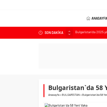
ANASAYF
Bulgaristan’da 2025 yı
SON DAKİKA
Bulgaristan’dan İspan
Varna’da grip salgını a
Bulgaristan’da hükü
Bulgaristan’da Emeklil
Bulgaristan`da 58 
Anasayfa
»
BULGARİSTAN
»
Bulgaristan`da 58 Ye