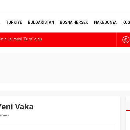
A
TÜRKİYE
BULGARİSTAN
BOSNA HERSEK
MAKEDONYA
KOS
lının kelimesi “Euro” oldu
ya’ya destek
larmı: Okullarda eğitime ara verildi
met kurma sürecinde son deneme
ikten Sonra Çalışan Sayısı Artıyor
Yeni Vaka
ni Vaka