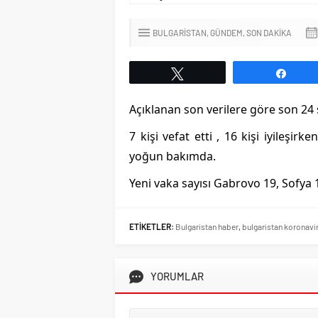
BULGARİSTAN
GÜNDEM
SON DAKİKA
Tweetle
Payl
Açıklanan son verilere göre son 24 s
7 kişi vefat etti , 16 kişi iyileşi
Bulgaristan`da Omicr
yoğun bakımda.
Yayılan Yeni Varyant T
Yeni vaka sayısı Gabrovo 19, Sofya
ETİKETLER:
Bulgaristan haber
,
bulgaristan koronavi
YORUMLAR