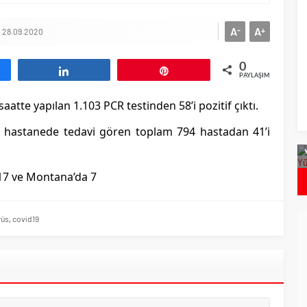
A
A
-
+
28.09.2020
0
aş
Paylaş
Pin
PAYLAŞIMLAR
aatte yapılan 1.103 PCR testinden 58’i pozitif çıktı.
rken hastanede tedavi gören toplam 794 hastadan 41’i
on`dan Daha Hızlı
Bulgaristan`da Covid Vakalarında Artış
espit Edildi
 17 ve Montana’da 7
rüs
,
covid19