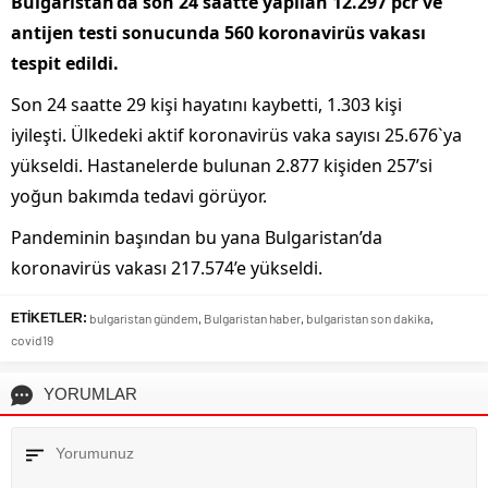
Bulgaristan’da son 24 saatte yapılan 12.297 pcr ve
antijen testi sonucunda 560 koronavirüs vakası
tespit edildi.
Son 24 saatte 29 kişi hayatını kaybetti, 1.303 kişi
iyileşti. Ülkedeki aktif koronavirüs vaka sayısı 25.676`ya
yükseldi. Hastanelerde bulunan 2.877 kişiden 257’si
yoğun bakımda tedavi görüyor.
Pandeminin başından bu yana Bulgaristan’da
koronavirüs vakası 217.574’e yükseldi.
ETİKETLER:
bulgaristan gündem
,
Bulgaristan haber
,
bulgaristan son dakika
,
covid19
YORUMLAR