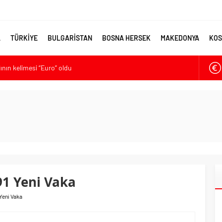
A
TÜRKİYE
BULGARİSTAN
BOSNA HERSEK
MAKEDONYA
KOS
lının kelimesi “Euro” oldu
ya’ya destek
larmı: Okullarda eğitime ara verildi
met kurma sürecinde son deneme
ikten Sonra Çalışan Sayısı Artıyor
91 Yeni Vaka
 Yeni Vaka