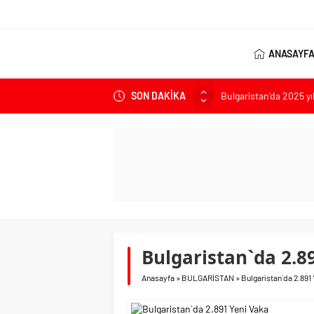
ANASAYF
SON DAKİKA
Bulgaristan’da 2025 yı
Bulgaristan’dan İspan
Varna’da grip salgını a
Bulgaristan’da hükü
Bulgaristan’da Emeklil
Bulgaristan`da 2.8
Anasayfa
»
BULGARİSTAN
»
Bulgaristan`da 2.891