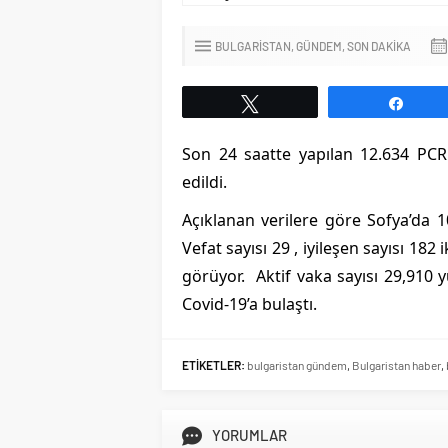
BULGARİSTAN
GÜNDEM
SON DAKİKA
Tweetle
Payl
Son 24 saatte yapılan 12.634 PCR 
edildi.
Bulgaristan`da Omicr
Açıklanan verilere göre Sofya’da 
Yayılan Yeni Varyant T
Vefat sayısı 29 , iyileşen sayısı 18
görüyor. Aktif vaka sayısı 29,910
Covid-19’a bulaştı.
ETİKETLER:
bulgaristan gündem
,
Bulgaristan haber
,
YORUMLAR