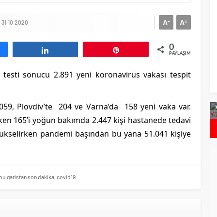
A
A
-
+
31.10.2020
0
aş
Paylaş
Pin
PAYLAŞIMLAR
testi sonucu 2.891 yeni koronavirüs vakası tespit
on`dan Daha Hızlı
Bulgaristan`da Covid Vakalarında Artış
1059, Plovdiv’te 204 ve Varna’da 158 yeni vaka var.
espit Edildi
2 iken 165’i yoğun bakımda 2.447 kişi hastanede tedavi
 yükselirken pandemi başından bu yana 51.041 kişiye
bulgaristan son dakika
,
covid19