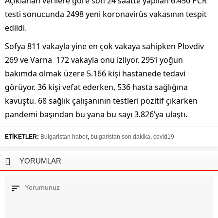
Açıklanan verilere göre son 24 saatte yapılan 6.450 PCR
testi sonucunda 2498 yeni koronavirüs vakasının tespit
edildi.
Sofya 811 vakayla yine en çok vakaya sahipken Plovdiv
269 ve Varna 172 vakayla onu izliyor. 295’i yoğun
bakımda olmak üzere 5.166 kişi hastanede tedavi
görüyor. 36 kişi vefat ederken, 536 hasta sağlığına
kavuştu. 68 sağlık çalışanının testleri pozitif çıkarken
pandemi başından bu yana bu sayı 3.826’ya ulaştı.
ETİKETLER:
Bulgaristan haber
,
bulgaristan son dakika
,
covid19
YORUMLAR