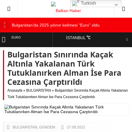
Turkish
Bulgaristan’da 2025 yılının kelimesi “Euro” oldu
Bulgaristan’dan İspanya’ya destek
°C
İSTANBUL
EURO
Varna’da grip salgını alarmı: Okullarda eğitime ara verildi
Bulgaristan Sınırında Kaçak
Bulgaristan’da hükümet kurma sürecinde son deneme
ALTIN
Bulgaristan’da Emeklilikten Sonra Çalışan Sayısı Artıyor
Altınla Yakalanan Türk
DOLAR
Tutuklanırken Alman İse Para
Cezasına Çarptırıldı
Anasayfa
»
BULGARİSTAN
»
Bulgaristan Sınırında Kaçak Altınla Yakalanan
Türk Tutuklanırken Alman İse Para Cezasına Çarptırıldı
BULGARİSTAN
GÜNDEM
27.09.2022