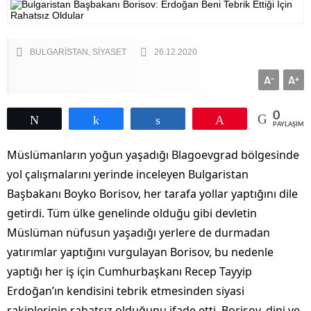
BULGARİSTAN
SİYASET
26.12.2020
A
A
-
+
0
Tweetle
Paylaş
Paylaş
Pin
PAYLAŞIML
Müslümanların yoğun yaşadığı Blagoevgrad bölgesinde
yol çalışmalarını yerinde inceleyen Bulgaristan
Başbakanı Boyko Borisov, her tarafa yollar yaptığını dile
getirdi. Tüm ülke genelinde olduğu gibi devletin
Müslüman nüfusun yaşadığı yerlere de durmadan
yatırımlar yaptığını vurgulayan Borisov, bu nedenle
yaptığı her iş için Cumhurbaşkanı Recep Tayyip
Erdoğan’ın kendisini tebrik etmesinden siyasi
rakiplerinin rahatsız olduğunu ifade etti. Borisov, dini ve