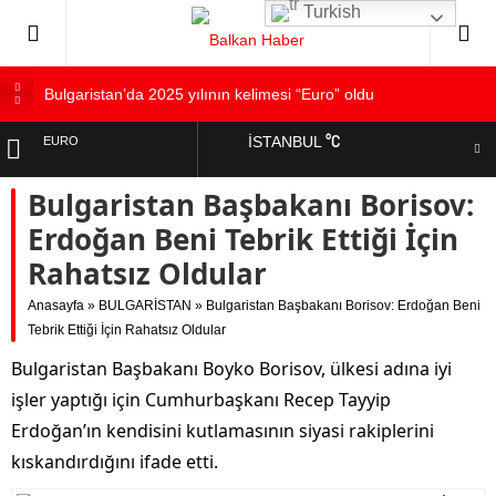
Turkish
Bulgaristan’da 2025 yılının kelimesi “Euro” oldu
Bulgaristan’dan İspanya’ya destek
°C
İSTANBUL
EURO
Varna’da grip salgını alarmı: Okullarda eğitime ara verildi
Bulgaristan Başbakanı Borisov:
Bulgaristan’da hükümet kurma sürecinde son deneme
ALTIN
Bulgaristan’da Emeklilikten Sonra Çalışan Sayısı Artıyor
Erdoğan Beni Tebrik Ettiği İçin
DOLAR
Rahatsız Oldular
Anasayfa
»
BULGARİSTAN
»
Bulgaristan Başbakanı Borisov: Erdoğan Beni
Tebrik Ettiği İçin Rahatsız Oldular
Bulgaristan Başbakanı Boyko Borisov, ülkesi adına iyi
işler yaptığı için Cumhurbaşkanı Recep Tayyip
Erdoğan’ın kendisini kutlamasının siyasi rakiplerini
kıskandırdığını ifade etti.