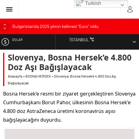
Turkish
Bulgaristan’da 2025 yılının kelimesi “Euro” oldu
Bulgaristan’dan İspanya’ya destek
İSTANBUL
°C
DOLAR
Varna’da grip salgını alarmı: Okullarda eğitime ara verildi
Bulgaristan’da hükümet kurma sürecinde son deneme
Slovenya, Bosna Hersek’e 4.800
EURO
Bulgaristan’da Emeklilikten Sonra Çalışan Sayısı Artıyor
Doz Aşı Bağışlayacak
ALTIN
Anasayfa
»
BOSNA HERSEK
»
Slovenya, Bosna Hersek’e 4.800 Doz Aşı
Bağışlayacak
Bosna Hersek’e resmi bir ziyaret gerçekleştiren Slovenya
Cumhurbaşkanı Borut Pahor, ülkesinin Bosna Hersek’e
4.800 doz AstraZeneca üretimi koronavirüs aşısı
bağışlayacağını duyurdu.