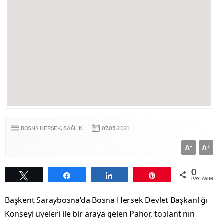
BOSNA HERSEK
SAĞLIK
07.03.2021
A
A
-
+
0
Tweetle
Paylaş
Paylaş
Pin
PAYLAŞIML
Başkent Saraybosna’da Bosna Hersek Devlet Başkanlığı
Konseyi üyeleri ile bir araya gelen Pahor, toplantının