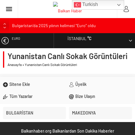
Turkish
Bulgaristan’da 2025 yılının kelimesi “Euro” oldu
Bulgaristan’dan İspanya’ya destek
İSTANBUL
°C
EURO
Varna’da grip salgını alarmı: Okullarda eğitime ara verildi
Bulgaristan’da hükümet kurma sürecinde son deneme
Yunanistan Canlı Sokak Görüntüleri
ALTIN
Bulgaristan’da Emeklilikten Sonra Çalışan Sayısı Artıyor
Anasayfa
»
Yunanistan Canlı Sokak Görüntüleri
DOLAR
Sitene Ekle
Üyelik
Tüm Yazarlar
Bize Ulaşın
BULGARİSTAN
MAKEDONYA
Balkanhaber.org Balkanlardan Son Dakika Haberler