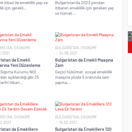
lı itibari ile emeklilik yaşı ve
Bulgaristan’da 2023 yılından
ik için gerekli...
itibaren emeklilik için gereken yaş
ve hizmet...
on`dan Daha Hızlı
Bulgaristan`da Covid Vakalarında Artış
espit Edildi
RİSTAN
,
EKONOMİ
BULGARİSTAN
,
EKONOMİ
2.2021
24.06.2021
ristan`da Emekli
Bulgaristan`da Emekli Maaşına
arına Yeni Düzenleme
Zam
 Sigorta Kurumu NOİ
Geçici hükümet, sosyal emeklilik
ndan açıklandığı gibi 25
maaşına yüzde 5 oranında zam
arihi itibari...
yapma...
RİSTAN
,
EKONOMİ
BULGARİSTAN
,
EKONOMİ
2.2021
16.02.2021
ristan`da Emeklilere
Bulgaristan`da Emeklilere 120