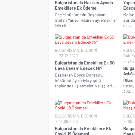
Bulgaristan`da Haziran Ayında
Yapıl
Emeklilere Ek Ödeme
Edec
Geçici hükümetin Başbakanı
Maliye
Stefan Yanev, Haziran ayı emekliler
ayında
için ek...
altı...
BULGARİSTAN
,
EKONOMİ
BULGA
23.12.2020
DAKİK
24.1
Bulgaristan`da Emekliler Ek 50
Leva Devam Edecek Mi?
Bulga
Aylığı
Başbakan Boyko Borissov,
hükümet üyeleriyle yaptığı
Ülkede
toplantıda, işletmeleri ve işçileri...
tutarı
300...
BULGARİSTAN
,
EKONOMİ
BULGA
16.09.2020
19.0
Bulgaristan`da Emeklilere Ek
Bulga
Covid-19 Ödemesi
Maaşl