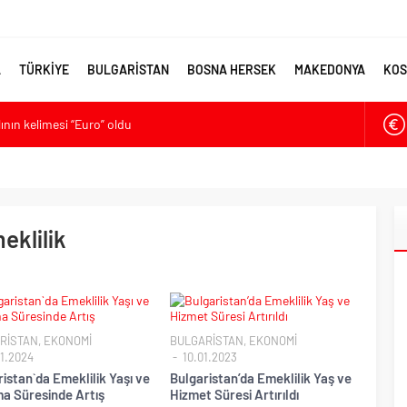
A
TÜRKİYE
BULGARİSTAN
BOSNA HERSEK
MAKEDONYA
KOS
lının kelimesi “Euro” oldu
ya’ya destek
larmı: Okullarda eğitime ara verildi
met kurma sürecinde son deneme
ikten Sonra Çalışan Sayısı Artıyor
eklilik
RİSTAN
,
EKONOMİ
BULGARİSTAN
,
EKONOMİ
1.2024
10.01.2023
istan`da Emeklilik Yaşı ve
Bulgaristan’da Emeklilik Yaş ve
ma Süresinde Artış
Hizmet Süresi Artırıldı