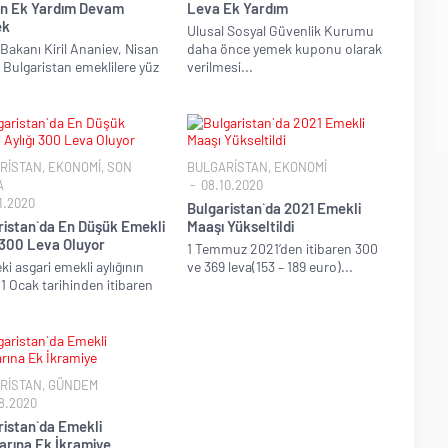
an Ek Yardım Devam
Leva Ek Yardım
ek
Ulusal Sosyal Güvenlik Kurumu
 Bakanı Kiril Ananiev, Nisan
daha önce yemek kuponu olarak
 Bulgaristan emeklilere yüz
verilmesi...
RİSTAN
,
EKONOMİ
,
SON
BULGARİSTAN
,
EKONOMİ
A
08.10.2020
1.2020
Bulgaristan`da 2021 Emekli
ristan`da En Düşük Emekli
Maaşı Yükseltildi
 300 Leva Oluyor
1 Temmuz 2021’den itibaren 300
ki asgari emekli aylığının
ve 369 leva(153 – 189 euro)...
, 1 Ocak tarihinden itibaren
RİSTAN
,
GÜNDEM
8.2020
ristan`da Emekli
arına Ek İkramiye