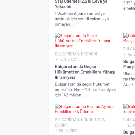
Staj Ödemesi 2.216 Leva`ya
2024 yı
Yükseldi
emeklil
1 Ocak`tan itibaren emekliye
ayrılmak için yeterli çalışma yılı
olmayan...
Bulgaristan`da Omicr
Yayılan Yeni Varyant T
BULGA
BULGARİSTAN
,
EKONOMİ
14.1
17.11.2022
Bulga
Bulgaristan`da Geçici
Maaşl
Hükümetten Emeklilere Yılbaşı
Ulusal
İkramiyesi
tarafı
Bulgaristan`da geçici hükümet
Aralık t
emeklilere Noel- Yılbaşı ikramiyesi
için 142 milyon...
BULGARİSTAN
,
GÜNDEM
,
SON
BULGA
DAKİKA
25.0
26.05.2021
Bulga