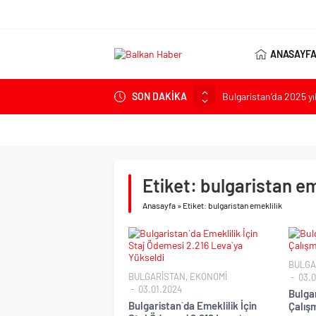
ANASAYF
Bulgaristan’da 2025 yı
SON DAKİKA
Bulgaristan’dan İspan
Varna’da grip salgını a
Bulgaristan’da hükü
Bulgaristan’da Emeklil
Etiket:
bulgaristan em
Anasayfa
»
Etiket: bulgaristan emeklilik
BULGA
BULGARİSTAN
,
EKONOMİ
03.0
03.01.2024
Bulgar
Bulgaristan`da Emeklilik İçin
Çalış