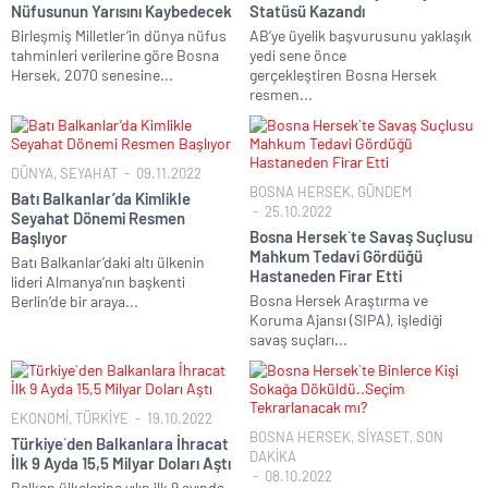
Nüfusunun Yarısını Kaybedecek
Statüsü Kazandı
Birleşmiş Milletler’in dünya nüfus
AB’ye üyelik başvurusunu yaklaşık
tahminleri verilerine göre Bosna
yedi sene önce
Hersek, 2070 senesine...
gerçekleştiren Bosna Hersek
resmen...
DÜNYA
,
SEYAHAT
09.11.2022
BOSNA HERSEK
,
GÜNDEM
Batı Balkanlar’da Kimlikle
25.10.2022
Seyahat Dönemi Resmen
Bosna Hersek`te Savaş Suçlusu
Başlıyor
Mahkum Tedavi Gördüğü
Batı Balkanlar’daki altı ülkenin
Hastaneden Firar Etti
lideri Almanya’nın başkenti
Bosna Hersek Araştırma ve
Berlin’de bir araya...
Koruma Ajansı (SIPA), işlediği
savaş suçları...
EKONOMİ
,
TÜRKİYE
19.10.2022
BOSNA HERSEK
,
SİYASET
,
SON
Türkiye`den Balkanlara İhracat
DAKİKA
İlk 9 Ayda 15,5 Milyar Doları Aştı
08.10.2022
Balkan ülkelerine yılın ilk 9 ayında