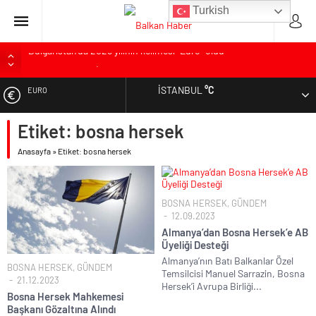
Turkish
Bulgaristan’da 2025 yılının kelimesi “Euro” oldu
Bulgaristan’dan İspanya’ya destek
Varna’da grip salgını alarmı: Okullarda eğitime ara verildi
İSTANBUL
°C
EURO
Bulgaristan’da hükümet kurma sürecinde son deneme
Etiket:
bosna hersek
ALTIN
Bulgaristan’da Emeklilikten Sonra Çalışan Sayısı Artıyor
Anasayfa
»
Etiket: bosna hersek
DOLAR
BOSNA HERSEK
,
GÜNDEM
12.09.2023
Almanya’dan Bosna Hersek’e AB
Üyeliği Desteği
Almanya’nın Batı Balkanlar Özel
BOSNA HERSEK
,
GÜNDEM
Temsilcisi Manuel Sarrazin, Bosna
21.12.2023
Hersek’i Avrupa Birliği...
Bosna Hersek Mahkemesi
Başkanı Gözaltına Alındı